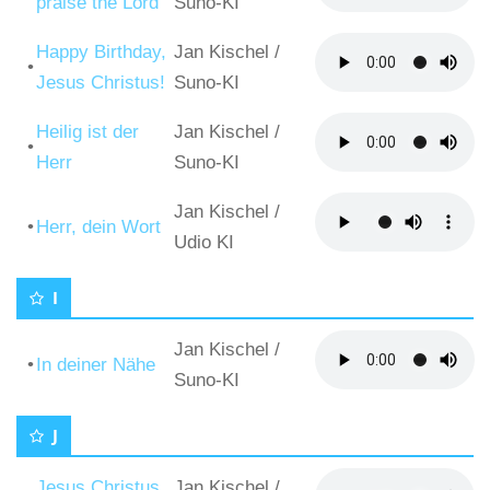
praise the Lord
Suno-KI
Happy Birthday,
Jan Kischel
/
•
Jesus Christus!
Suno-KI
Heilig ist der
Jan Kischel
/
•
Herr
Suno-KI
Jan Kischel
/
•
Herr, dein Wort
Udio KI
I
Jan Kischel
/
•
In deiner Nähe
Suno-KI
J
Jesus Christus
Jan Kischel
/