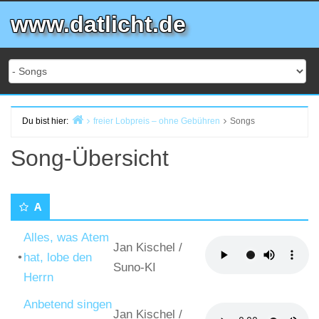
Zum
www.datlicht.de
Inhalt
springen
Du bist hier:
freier Lobpreis – ohne Gebühren
Songs
Start
Song-Übersicht
A
Alles, was Atem
Jan Kischel
/
•
hat, lobe den
Suno-KI
Herrn
Anbetend singen
Jan Kischel
/