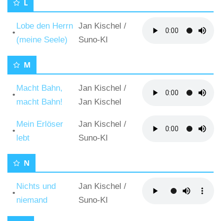
L
Lobe den Herrn
Jan Kischel
/
•
(meine Seele)
Suno-KI
M
Macht Bahn,
Jan Kischel
/
•
macht Bahn!
Jan Kischel
Mein Erlöser
Jan Kischel
/
•
lebt
Suno-KI
N
Nichts und
Jan Kischel
/
•
niemand
Suno-KI