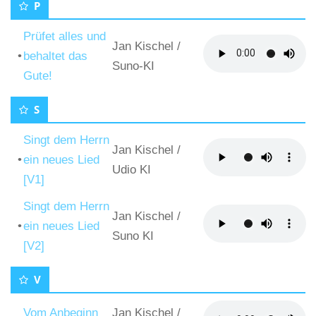
P
Prüfet alles und
Jan Kischel
/
•
behaltet das
Suno-KI
Gute!
S
Singt dem Herrn
Jan Kischel
/
•
ein neues Lied
Udio KI
[V1]
Singt dem Herrn
Jan Kischel
/
•
ein neues Lied
Suno KI
[V2]
V
Vom Anbeginn
Jan Kischel
/