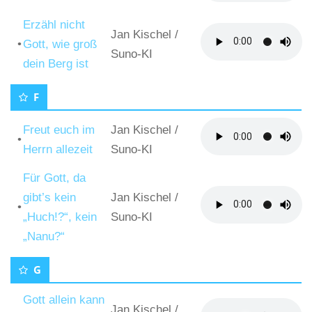
Erzähl nicht
Jan Kischel
/
•
Gott, wie groß
Suno-KI
dein Berg ist
F
Freut euch im
Jan Kischel
/
•
Herrn allezeit
Suno-KI
Für Gott, da
gibt’s kein
Jan Kischel
/
•
„Huch!?“, kein
Suno-KI
„Nanu?“
G
Gott allein kann
Jan Kischel
/