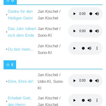
D
Danke für den
Jan Kischel
/
•
Heiligen Geist
Jan Kischel
Das Jahr nähert
Jan Kischel
/
•
sich dem Ende
Suno-KI
Jan Kischel
/
•
Du bist mein…
Suno-KI
E
Jan Kischel
/
•
Ehre, Ehre dir!
Udio-KI, Suno-
KI
Erhebet Gott,
Jan Kischel
/
•
den Herrn
Jan Kischel