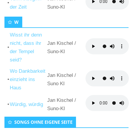
•
der Zeit
Suno-KI
W
Wisst ihr denn
nicht, dass ihr
Jan Kischel
/
•
der Tempel
Suno-KI
seid?
Wo Dankbarkeit
Jan Kischel
/
•
einzieht ins
Suno KI
Haus
Jan Kischel
/
•
Würdig, würdig
Suno-KI
SONGS OHNE EIGENE SEITE