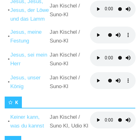
Jesus, Jesus,
Jan Kischel
/
•
Jesus, der Löwe
Suno-KI
und das Lamm
Jesus, meine
Jan Kischel
/
•
Festung
Suno-KI
Jesus, sei mein
Jan Kischel
/
•
Herr
Suno-KI
Jesus, unser
Jan Kischel
/
•
König
Suno-KI
K
Keiner kann,
Jan Kischel
/
•
was du kannst
Suno KI, Udio KI