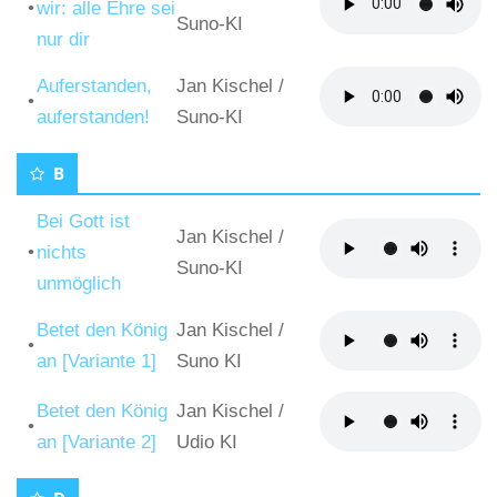
•
wir: alle Ehre sei
Suno-KI
nur dir
Auferstanden,
Jan Kischel
/
•
auferstanden!
Suno-KI
B
Bei Gott ist
Jan Kischel
/
•
nichts
Suno-KI
unmöglich
Betet den König
Jan Kischel
/
•
an [Variante 1]
Suno KI
Betet den König
Jan Kischel
/
•
an [Variante 2]
Udio KI