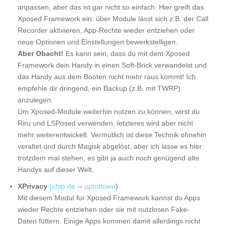
anpassen, aber das ist gar nicht so einfach. Hier greift das
Xposed Framework ein: über Module lässt sich z.B. der Call
Recorder aktivieren, App-Rechte wieder entziehen oder
neue Optionen und Einstellungen bewerkstelligen.
Aber Obacht!
Es kann sein, dass du mit dem Xposed
Framework dein Handy in einen Soft-Brick verwandelst und
das Handy aus dem Booten nicht mehr raus kommt! Ich
empfehle dir dringend, ein Backup (z.B. mit TWRP)
anzulegen.
Um Xposed-Module weiterhin nutzen zu können, wirst du
Riru und LSPosed verwenden, letzteres wird aber nicht
mehr weiterentwickelt. Vermutlich ist diese Technik ohnehin
veraltet und durch Magisk abgelöst, aber ich lasse es hier
trotzdem mal stehen, es gibt ja auch noch genügend alte
Handys auf dieser Welt.
XPrivacy
(chip.de
--
uptodown
)
Mit diesem Modul für Xposed Framework kannst du Apps
wieder Rechte entziehen oder sie mit nutzlosen Fake-
Daten füttern. Einige Apps kommen damit allerdings nicht