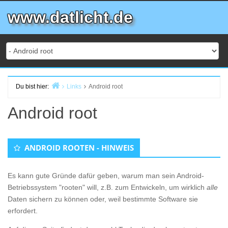
Zum
www.datlicht.de
Inhalt
springen
Du bist hier:
Links
Android root
Start
Android root
ANDROID ROOTEN - HINWEIS
Es kann gute Gründe dafür geben, warum man sein Android-
Betriebssystem "rooten" will, z.B. zum Entwickeln, um wirklich
alle
Daten sichern zu können oder, weil bestimmte Software sie
erfordert.