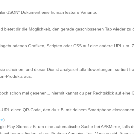
eiler-JSON" Dokument eine human lesbare Variante.
 bietet dir die Möglichkeit, den gerade geschlossenen Tab wieder zu ö
on eingebundenen Grafiken, Scripten oder CSS auf eine andere URL um.
ie scheinen, und dieser Dienst analysiert alle Bewertungen, sortiert f
zon-Produkts aus.
och schon mal gesehen... hiermit kannst du per Rechtsklick auf eine G
et-URL einen QR-Code, den du z.B. mit deinem Smartphone einscannen 
re
)
ogle Play Stores z.B. um eine automatische Suche bei APKMirror, falls du
damit heraus finden, ob es für diese App eine Test-Version gibt. Super-p