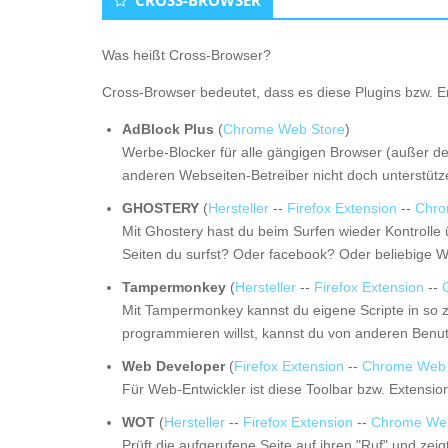
CROSS-BROWSER
Was heißt Cross-Browser?
Cross-Browser bedeutet, dass es diese Plugins bzw. E
AdBlock Plus
(
Chrome Web Store
)
Werbe-Blocker für alle gängigen Browser (außer de
anderen Webseiten-Betreiber nicht doch unterstütz
GHOSTERY
(
Hersteller
--
Firefox Extension
--
Chro
Mit Ghostery hast du beim Surfen wieder Kontrolle
Seiten du surfst? Oder facebook? Oder beliebige 
Tampermonkey
(
Hersteller
--
Firefox Extension
--
Mit Tampermonkey kannst du eigene Scripte in so z
programmieren willst, kannst du von anderen Benutze
Web Developer
(
Firefox Extension
--
Chrome Web 
Für Web-Entwickler ist diese Toolbar bzw. Extensio
WOT
(
Hersteller
--
Firefox Extension
--
Chrome Web
Prüft die aufgerufene Seite auf ihren "Ruf" und ze