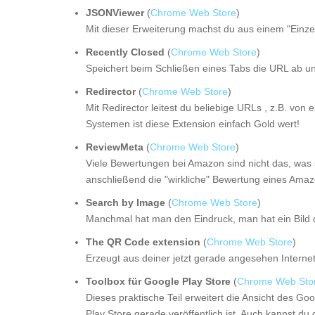
JSONViewer
(
Chrome Web Store
)
Mit dieser Erweiterung machst du aus einem "Einz
Recently Closed
(
Chrome Web Store
)
Speichert beim Schließen eines Tabs die URL ab und
Redirector
(
Chrome Web Store
)
Mit Redirector leitest du beliebige URLs , z.B. v
Systemen ist diese Extension einfach Gold wert!
ReviewMeta
(
Chrome Web Store
)
Viele Bewertungen bei Amazon sind nicht das, was s
anschließend die "wirkliche" Bewertung eines Ama
Search by Image
(
Chrome Web Store
)
Manchmal hat man den Eindruck, man hat ein Bild d
The QR Code extension
(
Chrome Web Store
)
Erzeugt aus deiner jetzt gerade angesehen Intern
Toolbox für Google Play Store
(
Chrome Web Sto
Dieses praktische Teil erweitert die Ansicht des Go
Play Store gerade veröffentlich ist. Auch kannst du 