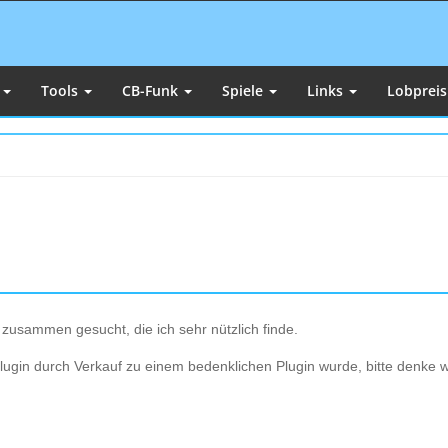
e
Tools
CB-Funk
Spiele
Links
Lobprei
 zusammen gesucht, die ich sehr nützlich finde.
 Plugin durch Verkauf zu einem bedenklichen Plugin wurde, bitte denke 