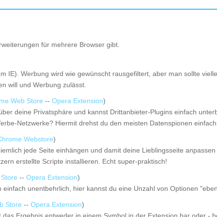
rweiterungen für mehrere Browser gibt.
m IE). Werbung wird wie gewünscht rausgefiltert, aber man sollte vie
en will und Werbung zulässt.
me Web Store
--
Opera Extension
)
 über deine Privatsphäre und kannst Drittanbieter-Plugins einfach unt
Werbe-Netzwerke? Hiermit drehst du den meisten Datenspionen einfach 
Chrome Webstore
)
iemlich jede Seite einhängen und damit deine Lieblingsseite anpassen 
rn erstellte Scripte installieren. Echt super-praktisch!
Store
--
Opera Extension
)
n einfach unentbehrlich, hier kannst du eine Unzahl von Optionen "ebe
 Store
--
Opera Extension
)
igt das Ergebnis entweder in einem Symbol in der Extension bar oder - 