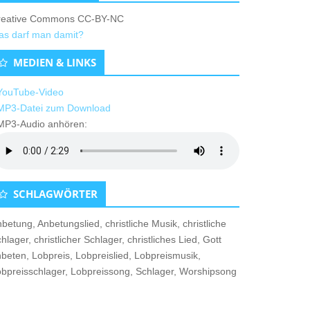
reative Commons CC-BY-NC
as darf man damit?
MEDIEN & LINKS
 YouTube-Video
MP3-Datei zum Download
MP3-Audio anhören:
SCHLAGWÖRTER
nbetung
,
Anbetungslied
,
christliche Musik
,
christliche
hlager
,
christlicher Schlager
,
christliches Lied
,
Gott
nbeten
,
Lobpreis
,
Lobpreislied
,
Lobpreismusik
,
bpreisschlager
,
Lobpreissong
,
Schlager
,
Worshipsong