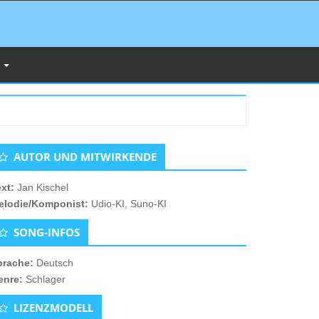
s
ntergeordnete
AUTOR UND MITWIRKENDE
eitenleiste
ext:
Jan Kischel
elodie/Komponist:
Udio-KI, Suno-KI
SONG-INFOS
prache:
Deutsch
enre:
Schlager
LIZENZMODELL