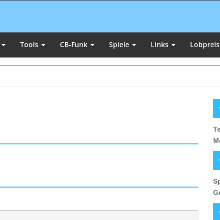
e
Tools
CB-Funk
Spiele
Links
Lobprei
U
S
T
M
S
G