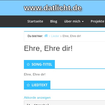
Zum
www.datlicht.de
Inhalt
springen
Startseite
Blog
über mich
Projekt
Du bist hier:
Lieder
Ehre, Ehre dir!
Start
Ehre, Ehre dir!
SONG-TITEL
Ehre, Ehre dir!
LIEDTEXT
Akkorde anzeigen