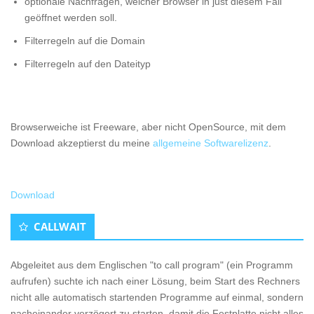
optionale Nachfragen, welcher Browser in just diesem Fall
geöffnet werden soll.
Filterregeln auf die Domain
Filterregeln auf den Dateityp
Browserweiche ist Freeware, aber nicht OpenSource, mit dem
Download akzeptierst du meine
allgemeine Softwarelizenz
.
Download
CALLWAIT
Abgeleitet aus dem Englischen "to call program" (ein Programm
aufrufen) suchte ich nach einer Lösung, beim Start des Rechners
nicht alle automatisch startenden Programme auf einmal, sondern
nacheinander verzögert zu starten, damit die Festplatte nicht alles