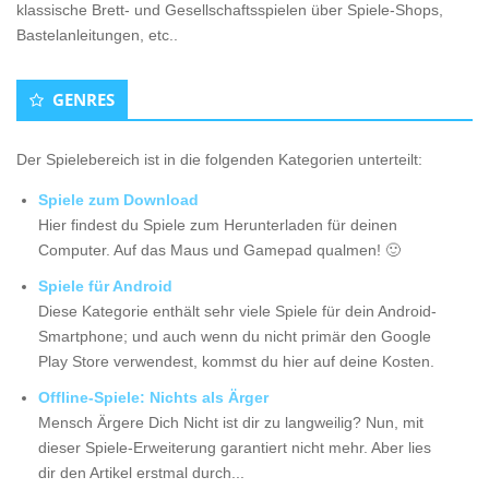
klassische Brett- und Gesellschaftsspielen über Spiele-Shops,
Bastelanleitungen, etc..
GENRES
Der Spielebereich ist in die folgenden Kategorien unterteilt:
Spiele zum Download
Hier findest du Spiele zum Herunterladen für deinen
Computer. Auf das Maus und Gamepad qualmen! 🙂
Spiele für Android
Diese Kategorie enthält sehr viele Spiele für dein Android-
Smartphone; und auch wenn du nicht primär den Google
Play Store verwendest, kommst du hier auf deine Kosten.
Offline-Spiele: Nichts als Ärger
Mensch Ärgere Dich Nicht ist dir zu langweilig? Nun, mit
dieser Spiele-Erweiterung garantiert nicht mehr. Aber lies
dir den Artikel erstmal durch...