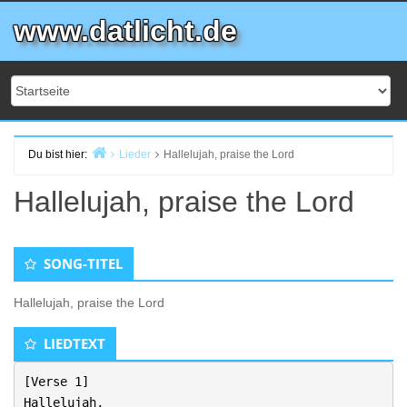
Zum
www.datlicht.de
Inhalt
springen
Du bist hier:
Lieder
Hallelujah, praise the Lord
Start
Hallelujah, praise the Lord
SONG-TITEL
Hallelujah, praise the Lord
LIEDTEXT
[Verse 1]
Hallelujah,