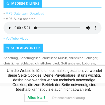
MEDIEN & LINKS
•
MP3-Datei zum Download
• MP3-Audio anhören:
• YouTube-Video
SCHLAGWÖRTER
Anbetung
,
Anbetungslied
,
christliche Musik
,
christliche Schlager
,
christlicher Schlager
,
christliches Lied
,
Gott anbeten
,
Lobpreis
,
Lobpreislied
,
Lobpreismusik
,
Lobpreisschlager
,
Lobpreissong
,
Um die Webseite für dich optimal zu gestalten, verwendet
Schlager
,
Worshipsong
diese Seite Cookies. Deine Privatsphäre ist uns wichtig,
deshalb verwenden wir nur technisch notwendige
Cookies, die zum Betrieb der Seite notwendig sind
(deshalb kannst du sie auch nicht abwählen).
Alles klar!
Datenschutzerklärung