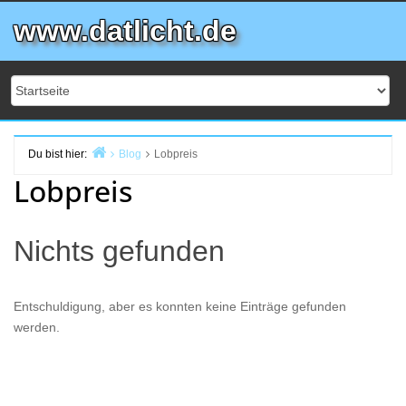
Zum
www.datlicht.de
Inhalt
springen
Du bist hier:
Blog
Lobpreis
Start
Lobpreis
Nichts gefunden
Entschuldigung, aber es konnten keine Einträge gefunden
werden.